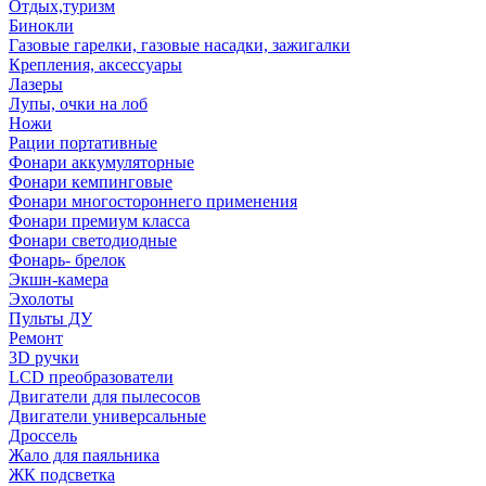
Отдых,туризм
Бинокли
Газовые гарелки, газовые насадки, зажигалки
Крепления, аксессуары
Лазеры
Лупы, очки на лоб
Ножи
Рации портативные
Фонари аккумуляторные
Фонари кемпинговые
Фонари многостороннего применения
Фонари премиум класса
Фонари светодиодные
Фонарь- брелок
Экшн-камера
Эхолоты
Пульты ДУ
Ремонт
3D ручки
LCD преобразователи
Двигатели для пылесосов
Двигатели универсальные
Дроссель
Жало для паяльника
ЖК подсветка