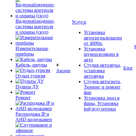
Видеонаблюдение,
Услуги
системы контроля
и охраны (скуд)
Установка
автосигнализации
от 4000р.
Измерительные
Установка
приборы
шумоизоляции в
авто
Кабель, шнуры
Студия автозвука,
Блог
Акции
установка
Отдых,туризм
автозвука
Студия автосвета,
Пульты ДУ
Тюнинг и ремонт
фар
Ремонт
Установка линз в
фары, Установка
led(лед) оптики
Распродажа IP и
AHD видеокамер