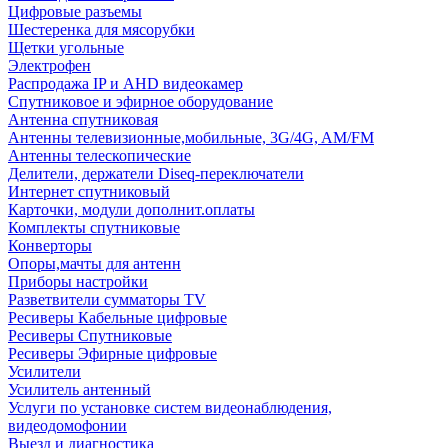
Цифровые разъемы
Шестеренка для мясорубки
Щетки угольные
Электрофен
Распродажа IP и AHD видеокамер
Спутниковое и эфирное оборудование
Антенна спутниковая
Антенны телевизионные,мобильные, 3G/4G, AM/FM
Антенны телескопические
Делители, держатели Diseq-переключатели
Интернет спутниковый
Карточки, модули дополнит.оплаты
Комплекты спутниковые
Конверторы
Опоры,мачты для антенн
Приборы настройки
Разветвители сумматоры TV
Ресиверы Кабельные цифровые
Ресиверы Спутниковые
Ресиверы Эфирные цифровые
Усилители
Усилитель антенный
Услуги по установке систем видеонаблюдения,
видеодомофонии
Выезд и диагностика