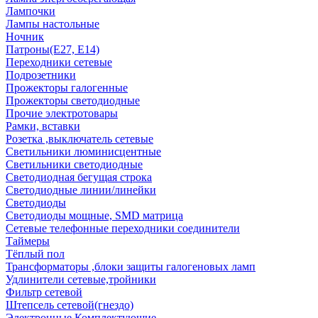
Лампочки
Лампы настольные
Ночник
Патроны(Е27, Е14)
Переходники сетевые
Подрозетники
Прожекторы галогенные
Прожекторы светодиодные
Прочие электротовары
Рамки, вставки
Розетка ,выключатель сетевые
Светильники люминисцентные
Светильники светодиодные
Светодиодная бегущая строка
Светодиодные линии/линейки
Светодиоды
Светодиоды мощные, SMD матрица
Сетевые телефонные переходники соединители
Таймеры
Тёплый пол
Трансформаторы ,блоки защиты галогеновых ламп
Удлинители сетевые,тройники
Фильтр сетевой
Штепсель сетевой(гнездо)
Электронные Комплектующие