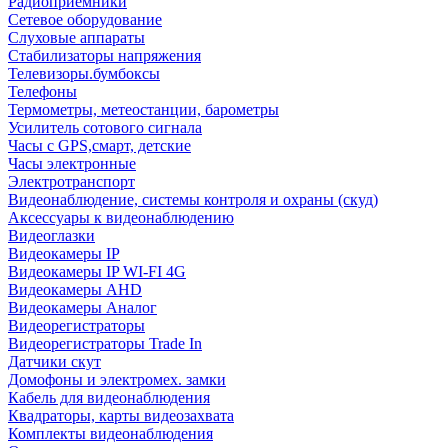
Радиоприемники
Сетевое оборудование
Слуховые аппараты
Стабилизаторы напряжения
Телевизоры.бумбоксы
Телефоны
Термометры, метеостанции, барометры
Усилитель сотового сигнала
Часы с GPS,смарт, детские
Часы электронные
Электротранспорт
Видеонаблюдение, системы контроля и охраны (скуд)
Аксессуары к видеонаблюдению
Видеоглазки
Видеокамеры IP
Видеокамеры IP WI-FI 4G
Видеокамеры AHD
Видеокамеры Аналог
Видеорегистраторы
Видеорегистраторы Trade In
Датчики скут
Домофоны и электромех. замки
Кабель для видеонаблюдения
Квадраторы, карты видеозахвата
Комплекты видеонаблюдения