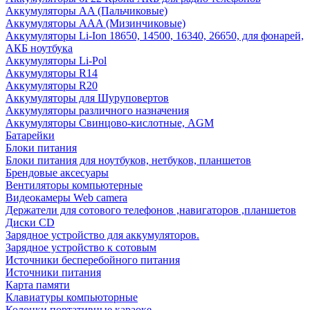
Аккумуляторы AA (Пальчиковые)
Аккумуляторы AAA (Мизинчиковые)
Аккумуляторы Li-Ion 18650, 14500, 16340, 26650, для фонарей,
АКБ ноутбука
Аккумуляторы Li-Pol
Аккумуляторы R14
Аккумуляторы R20
Аккумуляторы для Шуруповертов
Аккумуляторы различного назначения
Аккумуляторы Свинцово-кислотные, AGM
Батарейки
Блоки питания
Блоки питания для ноутбуков, нетбуков, планшетов
Брендовые аксесуары
Вентиляторы компьютерные
Видеокамеры Web camera
Держатели для сотового телефонов ,навигаторов ,планшетов
Диски CD
Зарядное устройство для аккумуляторов.
Зарядное устройство к сотовым
Источники бесперебойного питания
Источники питания
Карта памяти
Клавиатуры компьюторные
Колонки портативные караоке