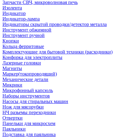
Запчасти СВЧ, микроволновая печь
Изолента
Индикатор
Индикатор-лампа
Индикаторы скрытой проводки/детектор металла
Инструмент обжимной
Инструмент ручной
Кнопки
Кольца ферритовые
Комплектующие для бытовой техники (расходники)
Конфорка для электроплиты
Лазерные головки
Магниты
Маркер(токопроводящий)
Механические детали
Микрики
Микрофонный капсюль
Наборы инструментов
Насосы для стиральных машин
Нож для мясорубки
НЧ разьемы переходники
Отвертки
Панельки для микросхем
Паяльники
Подставка для паяльника