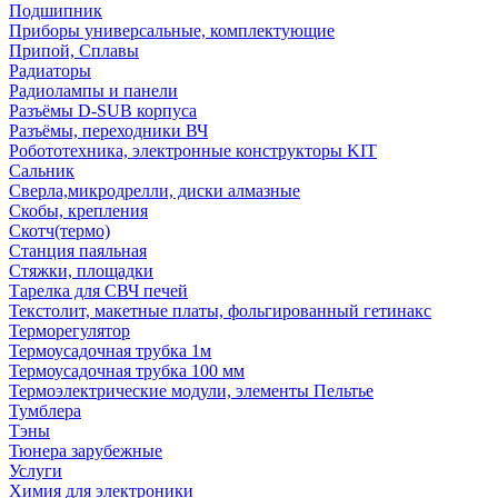
Подшипник
Приборы универсальные, комплектующие
Припой, Сплавы
Радиаторы
Радиолампы и панели
Разъёмы D-SUB корпуса
Разъёмы, переходники ВЧ
Робототехника, электронные конструкторы KIT
Сальник
Сверла,микродрелли, диски алмазные
Скобы, крепления
Скотч(термо)
Станция паяльная
Стяжки, площадки
Тарелка для СВЧ печей
Текстолит, макетные платы, фольгированный гетинакс
Терморегулятор
Термоусадочная трубка 1м
Термоусадочная трубка 100 мм
Термоэлектрические модули, элементы Пельтье
Тумблера
Тэны
Тюнера зарубежные
Услуги
Химия для электроники