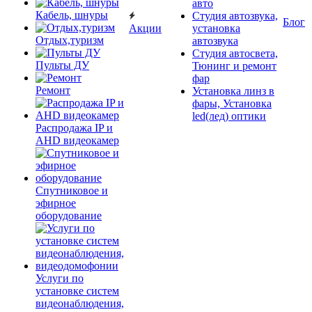
авто
Кабель, шнуры
Студия автозвука,
Блог
Акции
установка
Отдых,туризм
автозвука
Студия автосвета,
Пульты ДУ
Тюнинг и ремонт
фар
Ремонт
Установка линз в
фары, Установка
led(лед) оптики
Распродажа IP и
AHD видеокамер
Спутниковое и
эфирное
оборудование
Услуги по
установке систем
видеонаблюдения,