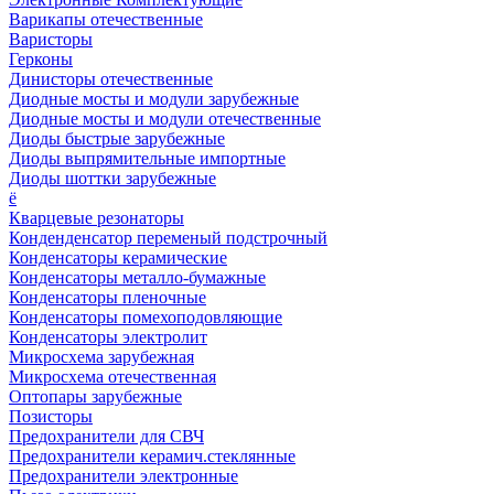
Варикапы отечественные
Варисторы
Герконы
Динисторы отечественные
Диодные мосты и модули зарубежные
Диодные мосты и модули отечественные
Диоды быстрые зарубежные
Диоды выпрямительные импортные
Диоды шоттки зарубежные
ё
Кварцевые резонаторы
Конденденсатор переменый подстрочный
Конденсаторы керамические
Конденсаторы металло-бумажные
Конденсаторы пленочные
Конденсаторы помехоподовляющие
Конденсаторы электролит
Микросхема зарубежная
Микросхема отечественная
Оптопары зарубежные
Позисторы
Предохранители для СВЧ
Предохранители керамич.стеклянные
Предохранители электронные