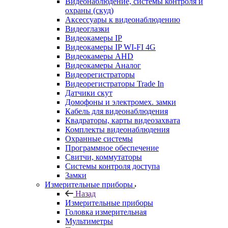
Видеонаблюдение, системы контроля и
охраны (скуд)
Аксессуары к видеонаблюдению
Видеоглазки
Видеокамеры IP
Видеокамеры IP WI-FI 4G
Видеокамеры AHD
Видеокамеры Аналог
Видеорегистраторы
Видеорегистраторы Trade In
Датчики скут
Домофоны и электромех. замки
Кабель для видеонаблюдения
Квадраторы, карты видеозахвата
Комплекты видеонаблюдения
Охранные системы
Программное обеспечение
Свитчи, коммутаторы
Системы контроля доступа
Замки
Измерительные приборы
Назад
Измерительные приборы
Головка измерительная
Мультиметры