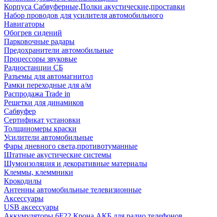
Корпуса Сабвуферные,Полки акустические,проставки
Набор проводов для усилителя автомобильного
Навигаторы
Обогрев сидений
Парковочные радары
Предохранители автомобильные
Процессоры звуковые
Радиостанции СБ
Разъемы для автомагнитол
Рамки переходные для а/м
Распродажа Trade in
Решетки для динамиков
Сабвуфер
Сертификат установки
Толщиномеры краски
Усилители автомобильные
Фары дневного света,противотуманные
Штатные акустические системы
Шумоизоляция и декоративные материалы
Клеммы, клеммники
Крокодилы
Антенны автомобильные телевизионные
Аксессуары
USB аксессуары
Аккумуляторы 6F22 Крона АКБ для радио телефонов