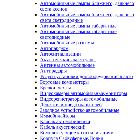
Автомобильные лампы ближнего, дальнего
света ксенон
Автомобильные лампы ближнего, дальнего
света светодиодные
Автомобильные лампы габаритные
Автомобильные лампы габаритные
светодиодные
Автомобильные разъемы
Автопарфюм
Автосигнализации
Акустические аксессуары
Антенны автомобильные
Антирадары
Услуги установки доп.оборудования в авто
Бортовые компьютеры
Брелки, чехлы
Видеокамеры автомобильные,мониторы
Видеорегистраторы автомобильные
Держатели предохранителей
Зарядное устройство автомобильные
Иммобилайзеры
Кабель автомобильный
Кабель акустический
Комплектующие к сигнализациям
Корпуса Сабвуферные,Полки