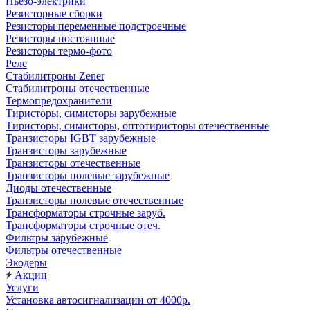
Пьезо-электрики
Резисторные сборки
Резисторы переменные подстроечные
Резисторы постоянные
Резисторы термо-фото
Реле
Стабилитроны Zener
Стабилитроны отечественные
Термопредохранители
Тиристоры, симисторы зарубежные
Тиристоры, симисторы, оптотиристоры отечественные
Транзисторы IGBT зарубежные
Транзисторы зарубежные
Транзисторы отечественные
Транзисторы полевые зарубежные
Диоды отечественные
Транзисторы полевые отечественные
Трансформаторы строчные заруб.
Трансформаторы строчные отеч.
Фильтры зарубежные
Фильтры отечественные
Экодеры
Акции
Услуги
Установка автосигнализации от 4000р.