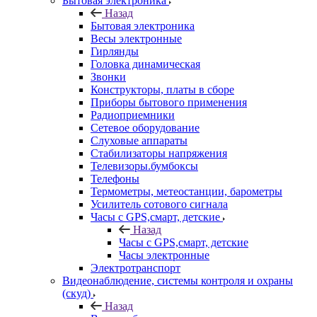
Бытовая электроника
Назад
Бытовая электроника
Весы электронные
Гирлянды
Головка динамическая
Звонки
Конструкторы, платы в сборе
Приборы бытового применения
Радиоприемники
Сетевое оборудование
Слуховые аппараты
Стабилизаторы напряжения
Телевизоры.бумбоксы
Телефоны
Термометры, метеостанции, барометры
Усилитель сотового сигнала
Часы с GPS,смарт, детские
Назад
Часы с GPS,смарт, детские
Часы электронные
Электротранспорт
Видеонаблюдение, системы контроля и охраны
(скуд)
Назад