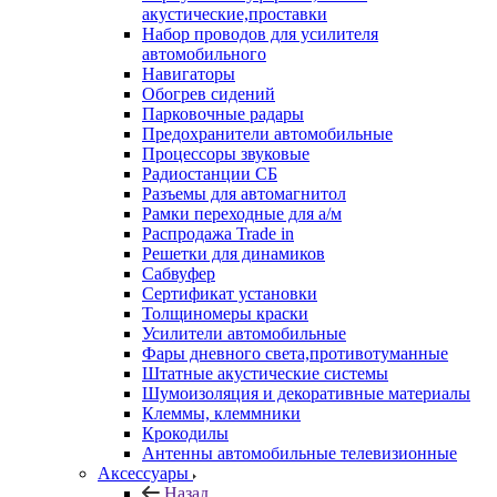
акустические,проставки
Набор проводов для усилителя
автомобильного
Навигаторы
Обогрев сидений
Парковочные радары
Предохранители автомобильные
Процессоры звуковые
Радиостанции СБ
Разъемы для автомагнитол
Рамки переходные для а/м
Распродажа Trade in
Решетки для динамиков
Сабвуфер
Сертификат установки
Толщиномеры краски
Усилители автомобильные
Фары дневного света,противотуманные
Штатные акустические системы
Шумоизоляция и декоративные материалы
Клеммы, клеммники
Крокодилы
Антенны автомобильные телевизионные
Аксессуары
Назад