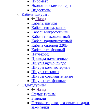
Пирометр
Экологические тестеры
Эндоскопы
Кабель, шнуры
Назад
Кабель, шнуры
Кабель гофра, канал
Кабель микрофонный
Кабель низковольтный
Кабель радиочастотный
Кабель силовой 220В
Кабель телефонный
Патч-корд
Провода намоточные
Шнуры аудио, видео
Шнуры компьютерные
Шнуры питания
Шнуры соединительные
Шнуры телефонные
Отдых,туризм
Назад
Отдых,туризм
Бинокли
Газовые гарелки, газовые насадки,
зажигалки