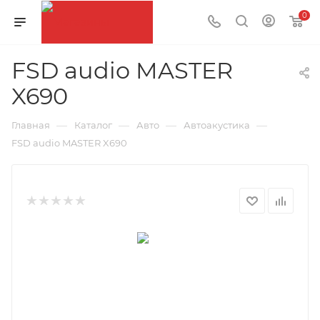
0
FSD audio MASTER
X690
—
—
—
—
Главная
Каталог
Авто
Автоакустика
FSD audio MASTER X690