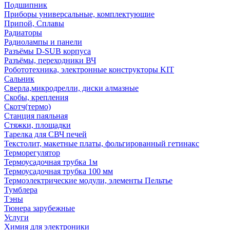
Подшипник
Приборы универсальные, комплектующие
Припой, Сплавы
Радиаторы
Радиолампы и панели
Разъёмы D-SUB корпуса
Разъёмы, переходники ВЧ
Робототехника, электронные конструкторы KIT
Сальник
Сверла,микродрелли, диски алмазные
Скобы, крепления
Скотч(термо)
Станция паяльная
Стяжки, площадки
Тарелка для СВЧ печей
Текстолит, макетные платы, фольгированный гетинакс
Терморегулятор
Термоусадочная трубка 1м
Термоусадочная трубка 100 мм
Термоэлектрические модули, элементы Пельтье
Тумблера
Тэны
Тюнера зарубежные
Услуги
Химия для электроники