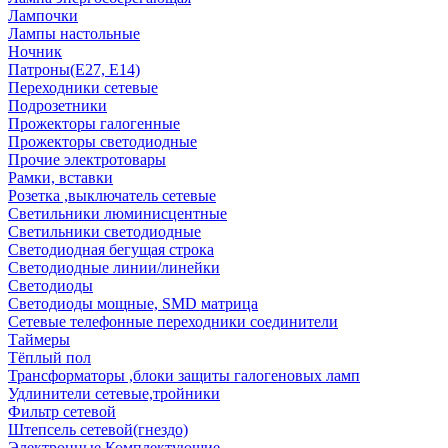
Лампочки
Лампы настольные
Ночник
Патроны(Е27, Е14)
Переходники сетевые
Подрозетники
Прожекторы галогенные
Прожекторы светодиодные
Прочие электротовары
Рамки, вставки
Розетка ,выключатель сетевые
Светильники люминисцентные
Светильники светодиодные
Светодиодная бегущая строка
Светодиодные линии/линейки
Светодиоды
Светодиоды мощные, SMD матрица
Сетевые телефонные переходники соединители
Таймеры
Тёплый пол
Трансформаторы ,блоки защиты галогеновых ламп
Удлинители сетевые,тройники
Фильтр сетевой
Штепсель сетевой(гнездо)
Электронные Комплектующие