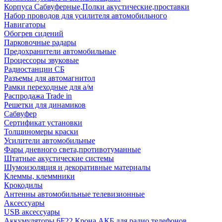
Корпуса Сабвуферные,Полки акустические,проставки
Набор проводов для усилителя автомобильного
Навигаторы
Обогрев сидений
Парковочные радары
Предохранители автомобильные
Процессоры звуковые
Радиостанции СБ
Разъемы для автомагнитол
Рамки переходные для а/м
Распродажа Trade in
Решетки для динамиков
Сабвуфер
Сертификат установки
Толщиномеры краски
Усилители автомобильные
Фары дневного света,противотуманные
Штатные акустические системы
Шумоизоляция и декоративные материалы
Клеммы, клеммники
Крокодилы
Антенны автомобильные телевизионные
Аксессуары
USB аксессуары
Аккумуляторы 6F22 Крона АКБ для радио телефонов