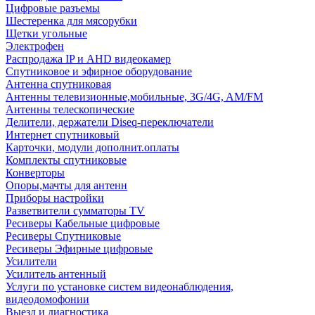
Цифровые разъемы
Шестеренка для мясорубки
Щетки угольные
Электрофен
Распродажа IP и AHD видеокамер
Спутниковое и эфирное оборудование
Антенна спутниковая
Антенны телевизионные,мобильные, 3G/4G, AM/FM
Антенны телескопические
Делители, держатели Diseq-переключатели
Интернет спутниковый
Карточки, модули дополнит.оплаты
Комплекты спутниковые
Конверторы
Опоры,мачты для антенн
Приборы настройки
Разветвители сумматоры TV
Ресиверы Кабельные цифровые
Ресиверы Спутниковые
Ресиверы Эфирные цифровые
Усилители
Усилитель антенный
Услуги по установке систем видеонаблюдения,
видеодомофонии
Выезд и диагностика