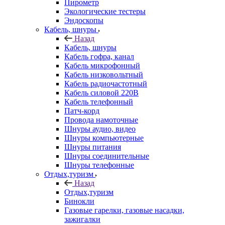
Пирометр
Экологические тестеры
Эндоскопы
Кабель, шнуры
Назад
Кабель, шнуры
Кабель гофра, канал
Кабель микрофонный
Кабель низковольтный
Кабель радиочастотный
Кабель силовой 220В
Кабель телефонный
Патч-корд
Провода намоточные
Шнуры аудио, видео
Шнуры компьютерные
Шнуры питания
Шнуры соединительные
Шнуры телефонные
Отдых,туризм
Назад
Отдых,туризм
Бинокли
Газовые гарелки, газовые насадки,
зажигалки