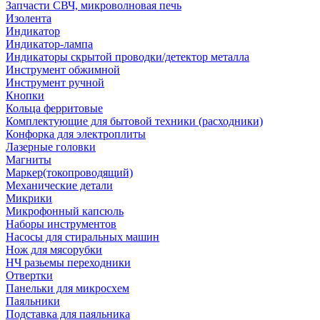
Запчасти СВЧ, микроволновая печь
Изолента
Индикатор
Индикатор-лампа
Индикаторы скрытой проводки/детектор металла
Инструмент обжимной
Инструмент ручной
Кнопки
Кольца ферритовые
Комплектующие для бытовой техники (расходники)
Конфорка для электроплиты
Лазерные головки
Магниты
Маркер(токопроводящий)
Механические детали
Микрики
Микрофонный капсюль
Наборы инструментов
Насосы для стиральных машин
Нож для мясорубки
НЧ разьемы переходники
Отвертки
Панельки для микросхем
Паяльники
Подставка для паяльника