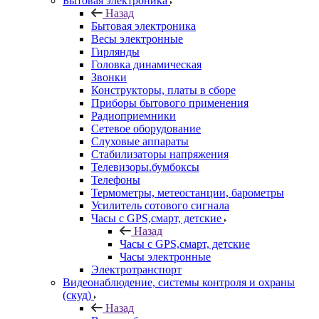
Бытовая электроника
Назад
Бытовая электроника
Весы электронные
Гирлянды
Головка динамическая
Звонки
Конструкторы, платы в сборе
Приборы бытового применения
Радиоприемники
Сетевое оборудование
Слуховые аппараты
Стабилизаторы напряжения
Телевизоры.бумбоксы
Телефоны
Термометры, метеостанции, барометры
Усилитель сотового сигнала
Часы с GPS,смарт, детские
Назад
Часы с GPS,смарт, детские
Часы электронные
Электротранспорт
Видеонаблюдение, системы контроля и охраны
(скуд)
Назад