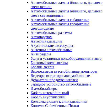
Автомобильные лампы ближнего, дальнего
света ксенон
Автомобильные лампы ближнего, дальнего
света светодиодные
Автомобильные лампы габаритные
Автомобильные лампы габаритные
светодиодные
Автомобильные разъемы
Автопарфюм
Автосигнализации
Акустические аксессуары
Антенны автомобильные
Антирадары
Услуги установки доп.оборудования в авто
Бортовые компьютеры
Брелки, чехлы
Видеокамеры автомобильные,мониторы
Видеорегистраторы автомобильные
Держатели предохранителей
Зарядное устройство автомобильные
Иммобилайзеры
Кабель автомобильный
Кабель акустический
Комплектующие к сигнализациям
Корпуса Сабвуферные,Полки