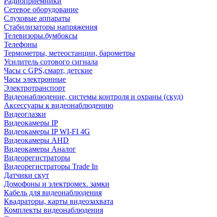
Радиоприемники
Сетевое оборудование
Слуховые аппараты
Стабилизаторы напряжения
Телевизоры.бумбоксы
Телефоны
Термометры, метеостанции, барометры
Усилитель сотового сигнала
Часы с GPS,смарт, детские
Часы электронные
Электротранспорт
Видеонаблюдение, системы контроля и охраны (скуд)
Аксессуары к видеонаблюдению
Видеоглазки
Видеокамеры IP
Видеокамеры IP WI-FI 4G
Видеокамеры AHD
Видеокамеры Аналог
Видеорегистраторы
Видеорегистраторы Trade In
Датчики скут
Домофоны и электромех. замки
Кабель для видеонаблюдения
Квадраторы, карты видеозахвата
Комплекты видеонаблюдения