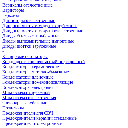
Варикапы отечественные
Варисторы
Герконы
Динисторы отечественные
Диодные мосты и модули зарубежные
Диодные мосты и модули отечественные
Диоды быстрые зарубежные
Диоды выпрямительные импортные
Диоды шоттки зарубежные
ё
Кварцевые резонаторы
Конденденсатор переменый подстрочный
Конденсаторы керамические
Конденсаторы металло-бумажные
Конденсаторы пленочные
Конденсаторы помехоподовляющие
Конденсаторы электролит
Микросхема зарубежная
Микросхема отечественная
Оптопары зарубежные
Позисторы
Предохранители для СВЧ
Предохранители керамич.стеклянные
Предохранители электронные