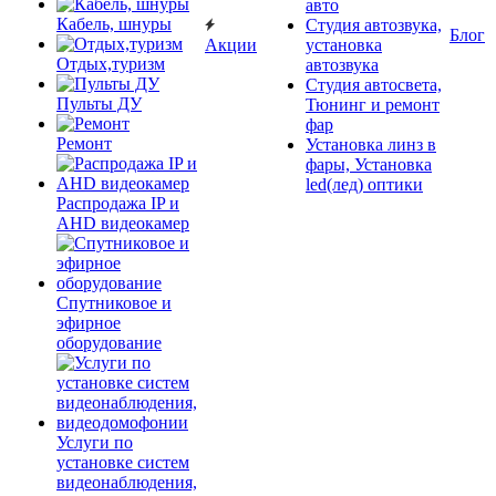
авто
Кабель, шнуры
Студия автозвука,
Блог
Акции
установка
Отдых,туризм
автозвука
Студия автосвета,
Пульты ДУ
Тюнинг и ремонт
фар
Ремонт
Установка линз в
фары, Установка
led(лед) оптики
Распродажа IP и
AHD видеокамер
Спутниковое и
эфирное
оборудование
Услуги по
установке систем
видеонаблюдения,