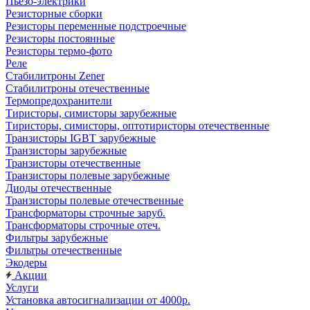
Пьезо-электрики
Резисторные сборки
Резисторы переменные подстроечные
Резисторы постоянные
Резисторы термо-фото
Реле
Стабилитроны Zener
Стабилитроны отечественные
Термопредохранители
Тиристоры, симисторы зарубежные
Тиристоры, симисторы, оптотиристоры отечественные
Транзисторы IGBT зарубежные
Транзисторы зарубежные
Транзисторы отечественные
Транзисторы полевые зарубежные
Диоды отечественные
Транзисторы полевые отечественные
Трансформаторы строчные заруб.
Трансформаторы строчные отеч.
Фильтры зарубежные
Фильтры отечественные
Экодеры
Акции
Услуги
Установка автосигнализации от 4000р.