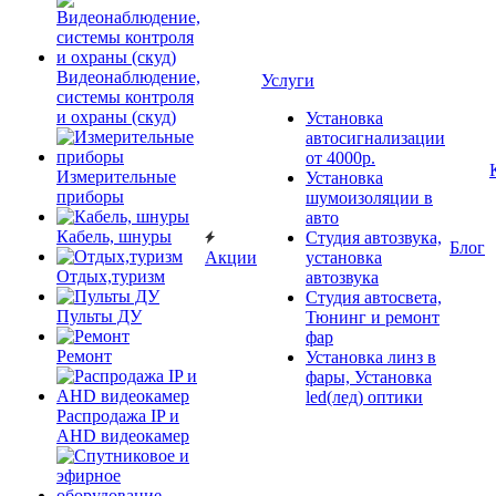
Видеонаблюдение,
Услуги
системы контроля
и охраны (скуд)
Установка
автосигнализации
от 4000р.
Измерительные
Установка
приборы
шумоизоляции в
авто
Кабель, шнуры
Студия автозвука,
Блог
Акции
установка
Отдых,туризм
автозвука
Студия автосвета,
Пульты ДУ
Тюнинг и ремонт
фар
Ремонт
Установка линз в
фары, Установка
led(лед) оптики
Распродажа IP и
AHD видеокамер