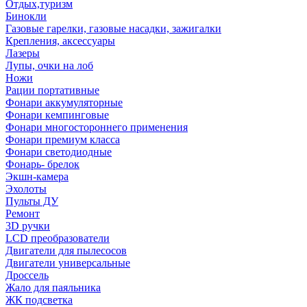
Отдых,туризм
Бинокли
Газовые гарелки, газовые насадки, зажигалки
Крепления, аксессуары
Лазеры
Лупы, очки на лоб
Ножи
Рации портативные
Фонари аккумуляторные
Фонари кемпинговые
Фонари многостороннего применения
Фонари премиум класса
Фонари светодиодные
Фонарь- брелок
Экшн-камера
Эхолоты
Пульты ДУ
Ремонт
3D ручки
LCD преобразователи
Двигатели для пылесосов
Двигатели универсальные
Дроссель
Жало для паяльника
ЖК подсветка