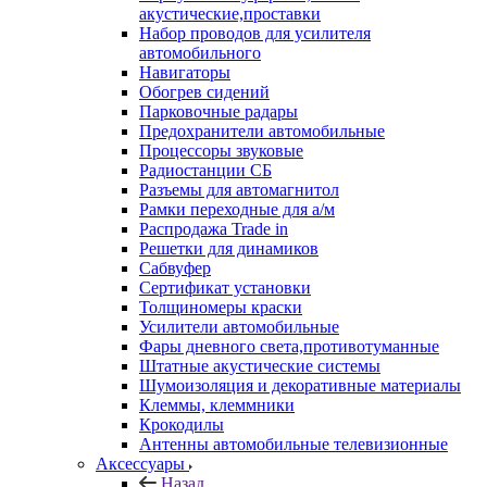
акустические,проставки
Набор проводов для усилителя
автомобильного
Навигаторы
Обогрев сидений
Парковочные радары
Предохранители автомобильные
Процессоры звуковые
Радиостанции СБ
Разъемы для автомагнитол
Рамки переходные для а/м
Распродажа Trade in
Решетки для динамиков
Сабвуфер
Сертификат установки
Толщиномеры краски
Усилители автомобильные
Фары дневного света,противотуманные
Штатные акустические системы
Шумоизоляция и декоративные материалы
Клеммы, клеммники
Крокодилы
Антенны автомобильные телевизионные
Аксессуары
Назад