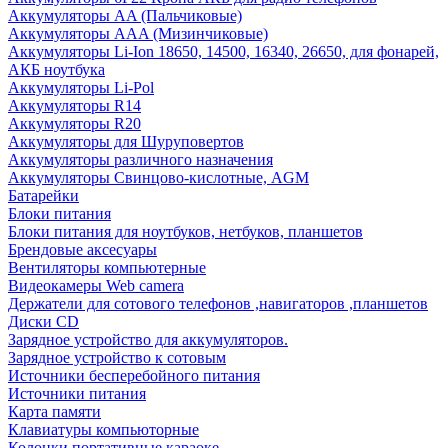
Аккумуляторы AA (Пальчиковые)
Аккумуляторы AAA (Мизинчиковые)
Аккумуляторы Li-Ion 18650, 14500, 16340, 26650, для фонарей,
АКБ ноутбука
Аккумуляторы Li-Pol
Аккумуляторы R14
Аккумуляторы R20
Аккумуляторы для Шуруповертов
Аккумуляторы различного назначения
Аккумуляторы Свинцово-кислотные, AGM
Батарейки
Блоки питания
Блоки питания для ноутбуков, нетбуков, планшетов
Брендовые аксесуары
Вентиляторы компьютерные
Видеокамеры Web camera
Держатели для сотового телефонов ,навигаторов ,планшетов
Диски CD
Зарядное устройство для аккумуляторов.
Зарядное устройство к сотовым
Источники бесперебойного питания
Источники питания
Карта памяти
Клавиатуры компьюторные
Колонки портативные караоке