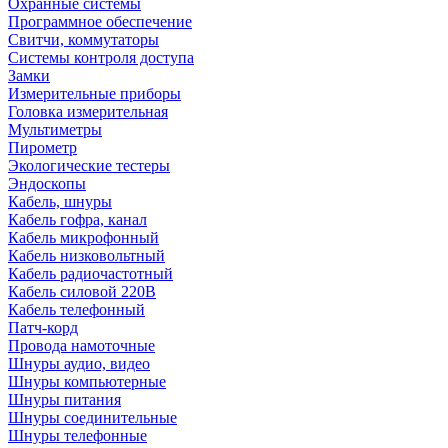
Охранные системы
Программное обеспечение
Свитчи, коммутаторы
Системы контроля доступа
Замки
Измерительные приборы
Головка измерительная
Мультиметры
Пирометр
Экологические тестеры
Эндоскопы
Кабель, шнуры
Кабель гофра, канал
Кабель микрофонный
Кабель низковольтный
Кабель радиочастотный
Кабель силовой 220В
Кабель телефонный
Патч-корд
Провода намоточные
Шнуры аудио, видео
Шнуры компьютерные
Шнуры питания
Шнуры соединительные
Шнуры телефонные