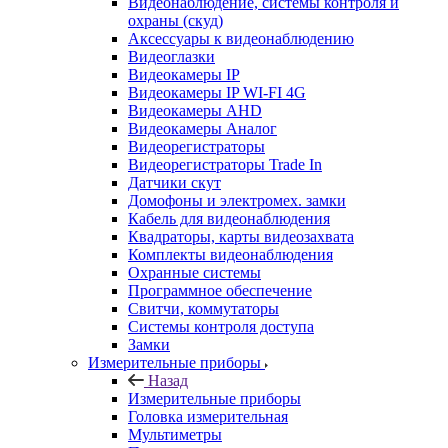
Видеонаблюдение, системы контроля и
охраны (скуд)
Аксессуары к видеонаблюдению
Видеоглазки
Видеокамеры IP
Видеокамеры IP WI-FI 4G
Видеокамеры AHD
Видеокамеры Аналог
Видеорегистраторы
Видеорегистраторы Trade In
Датчики скут
Домофоны и электромех. замки
Кабель для видеонаблюдения
Квадраторы, карты видеозахвата
Комплекты видеонаблюдения
Охранные системы
Программное обеспечение
Свитчи, коммутаторы
Системы контроля доступа
Замки
Измерительные приборы
Назад
Измерительные приборы
Головка измерительная
Мультиметры