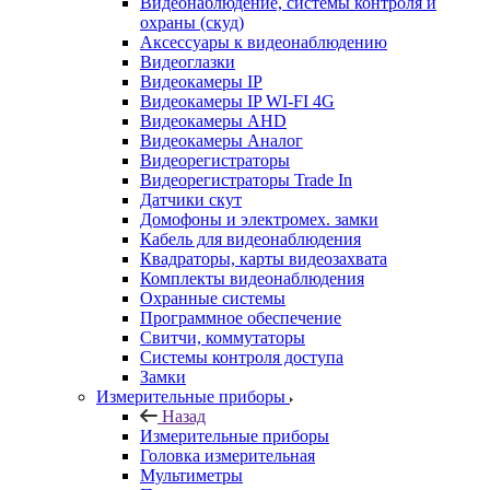
Видеонаблюдение, системы контроля и
охраны (скуд)
Аксессуары к видеонаблюдению
Видеоглазки
Видеокамеры IP
Видеокамеры IP WI-FI 4G
Видеокамеры AHD
Видеокамеры Аналог
Видеорегистраторы
Видеорегистраторы Trade In
Датчики скут
Домофоны и электромех. замки
Кабель для видеонаблюдения
Квадраторы, карты видеозахвата
Комплекты видеонаблюдения
Охранные системы
Программное обеспечение
Свитчи, коммутаторы
Системы контроля доступа
Замки
Измерительные приборы
Назад
Измерительные приборы
Головка измерительная
Мультиметры