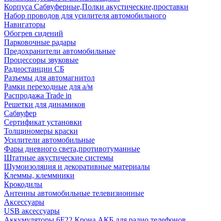
Корпуса Сабвуферные,Полки акустические,проставки
Набор проводов для усилителя автомобильного
Навигаторы
Обогрев сидений
Парковочные радары
Предохранители автомобильные
Процессоры звуковые
Радиостанции СБ
Разъемы для автомагнитол
Рамки переходные для а/м
Распродажа Trade in
Решетки для динамиков
Сабвуфер
Сертификат установки
Толщиномеры краски
Усилители автомобильные
Фары дневного света,противотуманные
Штатные акустические системы
Шумоизоляция и декоративные материалы
Клеммы, клеммники
Крокодилы
Антенны автомобильные телевизионные
Аксессуары
USB аксессуары
Аккумуляторы 6F22 Крона АКБ для радио телефонов