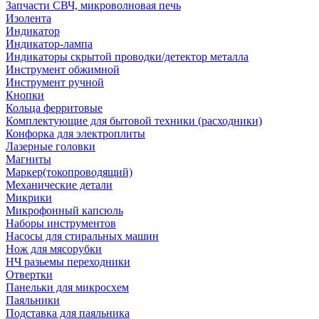
Запчасти СВЧ, микроволновая печь
Изолента
Индикатор
Индикатор-лампа
Индикаторы скрытой проводки/детектор металла
Инструмент обжимной
Инструмент ручной
Кнопки
Кольца ферритовые
Комплектующие для бытовой техники (расходники)
Конфорка для электроплиты
Лазерные головки
Магниты
Маркер(токопроводящий)
Механические детали
Микрики
Микрофонный капсюль
Наборы инструментов
Насосы для стиральных машин
Нож для мясорубки
НЧ разьемы переходники
Отвертки
Панельки для микросхем
Паяльники
Подставка для паяльника