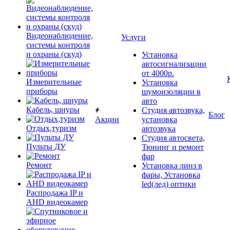
Видеонаблюдение,
Услуги
системы контроля
и охраны (скуд)
Установка
автосигнализации
от 4000р.
Измерительные
Установка
приборы
шумоизоляции в
авто
Кабель, шнуры
Студия автозвука,
Блог
Акции
установка
Отдых,туризм
автозвука
Студия автосвета,
Пульты ДУ
Тюнинг и ремонт
фар
Ремонт
Установка линз в
фары, Установка
led(лед) оптики
Распродажа IP и
AHD видеокамер