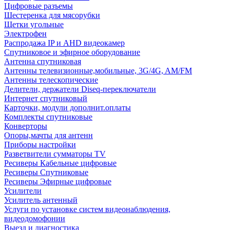
Цифровые разъемы
Шестеренка для мясорубки
Щетки угольные
Электрофен
Распродажа IP и AHD видеокамер
Спутниковое и эфирное оборудование
Антенна спутниковая
Антенны телевизионные,мобильные, 3G/4G, AM/FM
Антенны телескопические
Делители, держатели Diseq-переключатели
Интернет спутниковый
Карточки, модули дополнит.оплаты
Комплекты спутниковые
Конверторы
Опоры,мачты для антенн
Приборы настройки
Разветвители сумматоры TV
Ресиверы Кабельные цифровые
Ресиверы Спутниковые
Ресиверы Эфирные цифровые
Усилители
Усилитель антенный
Услуги по установке систем видеонаблюдения,
видеодомофонии
Выезд и диагностика