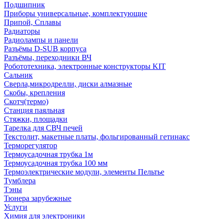
Подшипник
Приборы универсальные, комплектующие
Припой, Сплавы
Радиаторы
Радиолампы и панели
Разъёмы D-SUB корпуса
Разъёмы, переходники ВЧ
Робототехника, электронные конструкторы KIT
Сальник
Сверла,микродрелли, диски алмазные
Скобы, крепления
Скотч(термо)
Станция паяльная
Стяжки, площадки
Тарелка для СВЧ печей
Текстолит, макетные платы, фольгированный гетинакс
Терморегулятор
Термоусадочная трубка 1м
Термоусадочная трубка 100 мм
Термоэлектрические модули, элементы Пельтье
Тумблера
Тэны
Тюнера зарубежные
Услуги
Химия для электроники