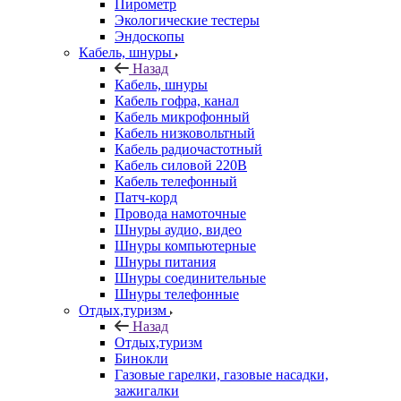
Пирометр
Экологические тестеры
Эндоскопы
Кабель, шнуры
Назад
Кабель, шнуры
Кабель гофра, канал
Кабель микрофонный
Кабель низковольтный
Кабель радиочастотный
Кабель силовой 220В
Кабель телефонный
Патч-корд
Провода намоточные
Шнуры аудио, видео
Шнуры компьютерные
Шнуры питания
Шнуры соединительные
Шнуры телефонные
Отдых,туризм
Назад
Отдых,туризм
Бинокли
Газовые гарелки, газовые насадки,
зажигалки