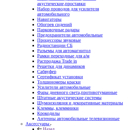
акустические,проставки
Набор проводов для усилителя
автомобильного
Навигаторы
Обогрев сидений
Парковочные радары
Предохранители автомобильные
Процессоры звуковые
Радиостанции СБ
Разъемы для автомагнитол
Рамки переходные для а/м
Распродажа Trade in
Решетки для динамиков
Сабвуфер
Сертификат установки
Толщиномеры краски
Усилители автомобильные
Фары дневного света,противотуманные
Штатные акустические системы
Шумоизоляция и декоративные материалы
Клеммы, клеммники
Крокодилы
Антенны автомобильные телевизионные
Аксессуары
Назад