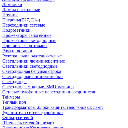
Лампочки
Лампы настольные
Ночник
Патроны(Е27, Е14)
Переходники сетевые
Подрозетники
Прожекторы галогенные
Прожекторы светодиодные
Прочие электротовары
Рамки, вставки
Розетка ,выключатель сетевые
Светильники люминисцентные
Светильники светодиодные
Светодиодная бегущая строка
Светодиодные линии/линейки
Светодиоды
Светодиоды мощные, SMD матрица
Сетевые телефонные переходники соединители
Таймеры
Тёплый пол
Трансформаторы ,блоки защиты галогеновых ламп
Удлинители сетевые,тройники
Фильтр сетевой
Штепсель сетевой(гнездо)
Электронные Комплектующие