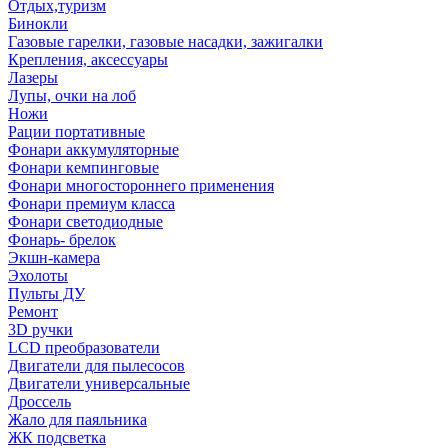
Отдых,туризм
Бинокли
Газовые гарелки, газовые насадки, зажигалки
Крепления, аксессуары
Лазеры
Лупы, очки на лоб
Ножи
Рации портативные
Фонари аккумуляторные
Фонари кемпинговые
Фонари многостороннего применения
Фонари премиум класса
Фонари светодиодные
Фонарь- брелок
Экшн-камера
Эхолоты
Пульты ДУ
Ремонт
3D ручки
LCD преобразователи
Двигатели для пылесосов
Двигатели универсальные
Дроссель
Жало для паяльника
ЖК подсветка