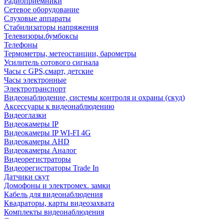
Радиоприемники
Сетевое оборудование
Слуховые аппараты
Стабилизаторы напряжения
Телевизоры.бумбоксы
Телефоны
Термометры, метеостанции, барометры
Усилитель сотового сигнала
Часы с GPS,смарт, детские
Часы электронные
Электротранспорт
Видеонаблюдение, системы контроля и охраны (скуд)
Аксессуары к видеонаблюдению
Видеоглазки
Видеокамеры IP
Видеокамеры IP WI-FI 4G
Видеокамеры AHD
Видеокамеры Аналог
Видеорегистраторы
Видеорегистраторы Trade In
Датчики скут
Домофоны и электромех. замки
Кабель для видеонаблюдения
Квадраторы, карты видеозахвата
Комплекты видеонаблюдения