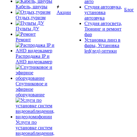
авто
Кабель, шнуры
Студия автозвука,
Блог
Акции
установка
Отдых,туризм
автозвука
Студия автосвета,
Пульты ДУ
Тюнинг и ремонт
фар
Ремонт
Установка линз в
фары, Установка
led(лед) оптики
Распродажа IP и
AHD видеокамер
Спутниковое и
эфирное
оборудование
Услуги по
установке систем
видеонаблюдения,