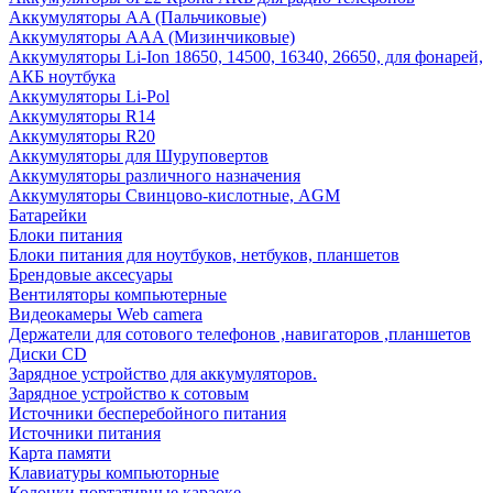
Аккумуляторы AA (Пальчиковые)
Аккумуляторы AAA (Мизинчиковые)
Аккумуляторы Li-Ion 18650, 14500, 16340, 26650, для фонарей,
АКБ ноутбука
Аккумуляторы Li-Pol
Аккумуляторы R14
Аккумуляторы R20
Аккумуляторы для Шуруповертов
Аккумуляторы различного назначения
Аккумуляторы Свинцово-кислотные, AGM
Батарейки
Блоки питания
Блоки питания для ноутбуков, нетбуков, планшетов
Брендовые аксесуары
Вентиляторы компьютерные
Видеокамеры Web camera
Держатели для сотового телефонов ,навигаторов ,планшетов
Диски CD
Зарядное устройство для аккумуляторов.
Зарядное устройство к сотовым
Источники бесперебойного питания
Источники питания
Карта памяти
Клавиатуры компьюторные
Колонки портативные караоке