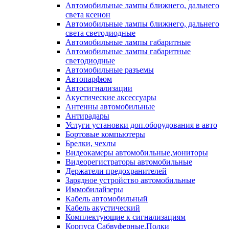
Автомобильные лампы ближнего, дальнего
света ксенон
Автомобильные лампы ближнего, дальнего
света светодиодные
Автомобильные лампы габаритные
Автомобильные лампы габаритные
светодиодные
Автомобильные разъемы
Автопарфюм
Автосигнализации
Акустические аксессуары
Антенны автомобильные
Антирадары
Услуги установки доп.оборудования в авто
Бортовые компьютеры
Брелки, чехлы
Видеокамеры автомобильные,мониторы
Видеорегистраторы автомобильные
Держатели предохранителей
Зарядное устройство автомобильные
Иммобилайзеры
Кабель автомобильный
Кабель акустический
Комплектующие к сигнализациям
Корпуса Сабвуферные,Полки