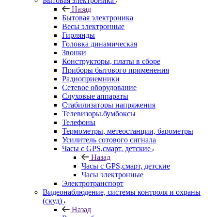
Бытовая электроника
Назад
Бытовая электроника
Весы электронные
Гирлянды
Головка динамическая
Звонки
Конструкторы, платы в сборе
Приборы бытового применения
Радиоприемники
Сетевое оборудование
Слуховые аппараты
Стабилизаторы напряжения
Телевизоры.бумбоксы
Телефоны
Термометры, метеостанции, барометры
Усилитель сотового сигнала
Часы с GPS,смарт, детские
Назад
Часы с GPS,смарт, детские
Часы электронные
Электротранспорт
Видеонаблюдение, системы контроля и охраны
(скуд)
Назад