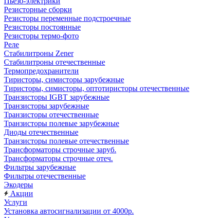
Пьезо-электрики
Резисторные сборки
Резисторы переменные подстроечные
Резисторы постоянные
Резисторы термо-фото
Реле
Стабилитроны Zener
Стабилитроны отечественные
Термопредохранители
Тиристоры, симисторы зарубежные
Тиристоры, симисторы, оптотиристоры отечественные
Транзисторы IGBT зарубежные
Транзисторы зарубежные
Транзисторы отечественные
Транзисторы полевые зарубежные
Диоды отечественные
Транзисторы полевые отечественные
Трансформаторы строчные заруб.
Трансформаторы строчные отеч.
Фильтры зарубежные
Фильтры отечественные
Экодеры
Акции
Услуги
Установка автосигнализации от 4000р.