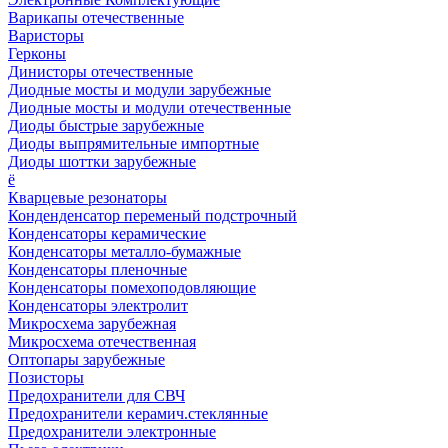
Варикапы отечественные
Варисторы
Герконы
Динисторы отечественные
Диодные мосты и модули зарубежные
Диодные мосты и модули отечественные
Диоды быстрые зарубежные
Диоды выпрямительные импортные
Диоды шоттки зарубежные
ё
Кварцевые резонаторы
Конденденсатор переменый подстрочный
Конденсаторы керамические
Конденсаторы металло-бумажные
Конденсаторы пленочные
Конденсаторы помехоподовляющие
Конденсаторы электролит
Микросхема зарубежная
Микросхема отечественная
Оптопары зарубежные
Позисторы
Предохранители для СВЧ
Предохранители керамич.стеклянные
Предохранители электронные