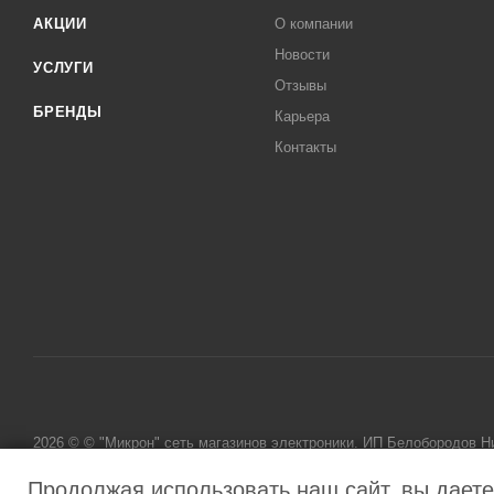
АКЦИИ
О компании
Новости
УСЛУГИ
Отзывы
БРЕНДЫ
Карьера
Контакты
2026 © © "Микрон" сеть магазинов электроники. ИП Белобородов 
исключительно информационный характер и ни при каких условиях
Продолжая использовать наш сайт, вы даете