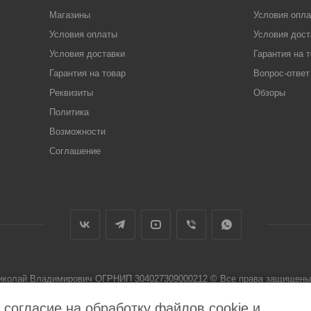
Магазины
Условия опл
Условия оплаты
Условия дост
Условия доставки
Гарантия на 
Гарантия на товар
Вопрос-ответ
Реквизиты
Обзоры
Политика
Возможности
Соглашение
Николай Владимирович ОГРНИП 304027309000212 © Все права защищены 
 не является публичной офертой
 согласие на обработку файлов cookie и