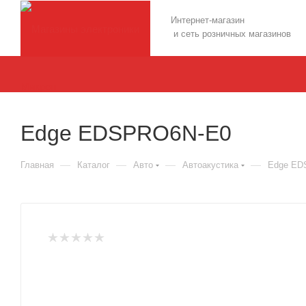
Интернет-магазин
и сеть розничных магазинов
Edge EDSPRO6N-E0
—
—
—
—
Главная
Каталог
Авто
Автоакустика
Edge ED