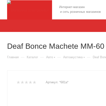
Интернет-магазин
и сеть розничных магазинов
Deaf Bonce Machete MM-60
—
—
—
—
Главная
Каталог
Авто
Автоакустика
Deaf Bon
Артикул:
*681а*