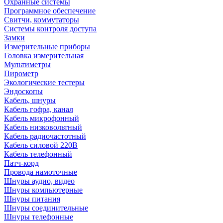
Охранные системы
Программное обеспечение
Свитчи, коммутаторы
Системы контроля доступа
Замки
Измерительные приборы
Головка измерительная
Мультиметры
Пирометр
Экологические тестеры
Эндоскопы
Кабель, шнуры
Кабель гофра, канал
Кабель микрофонный
Кабель низковольтный
Кабель радиочастотный
Кабель силовой 220В
Кабель телефонный
Патч-корд
Провода намоточные
Шнуры аудио, видео
Шнуры компьютерные
Шнуры питания
Шнуры соединительные
Шнуры телефонные