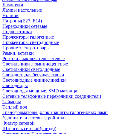
Лампочки
Лампы настольные
Ночник
Патроны(Е27, Е14)
Переходники сетевые
Подрозетники
Прожекторы галогенные
Прожекторы светодиодные
Прочие электротовары
Рамки, вставки
Розетка ,выключатель сетевые
Светильники люминисцентные
Светильники светодиодные
Светодиодная бегущая строка
Светодиодные линии/линейки
Светодиоды
Светодиоды мощные, SMD матрица
Сетевые телефонные переходники соединители
Таймеры
Тёплый пол
Трансформаторы ,блоки защиты галогеновых ламп
Удлинители сетевые,тройники
Фильтр сетевой
Штепсель сетевой(гнездо)
Электронные Комплектующие