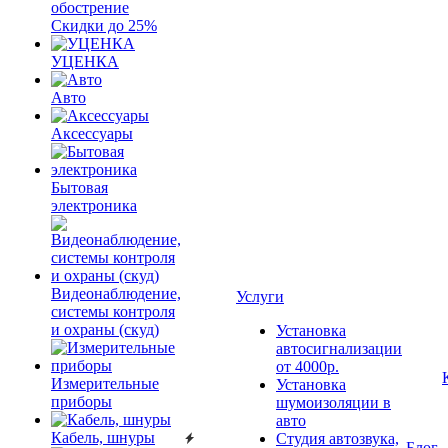
обострение
Скидки до 25%
УЦЕНКА
Авто
Аксессуары
Бытовая
электроника
Видеонаблюдение,
Услуги
системы контроля
и охраны (скуд)
Установка
автосигнализации
от 4000р.
Измерительные
Установка
приборы
шумоизоляции в
авто
Кабель, шнуры
Студия автозвука,
Блог