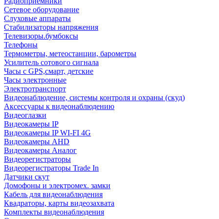
Радиоприемники
Сетевое оборудование
Слуховые аппараты
Стабилизаторы напряжения
Телевизоры.бумбоксы
Телефоны
Термометры, метеостанции, барометры
Усилитель сотового сигнала
Часы с GPS,смарт, детские
Часы электронные
Электротранспорт
Видеонаблюдение, системы контроля и охраны (скуд)
Аксессуары к видеонаблюдению
Видеоглазки
Видеокамеры IP
Видеокамеры IP WI-FI 4G
Видеокамеры AHD
Видеокамеры Аналог
Видеорегистраторы
Видеорегистраторы Trade In
Датчики скут
Домофоны и электромех. замки
Кабель для видеонаблюдения
Квадраторы, карты видеозахвата
Комплекты видеонаблюдения