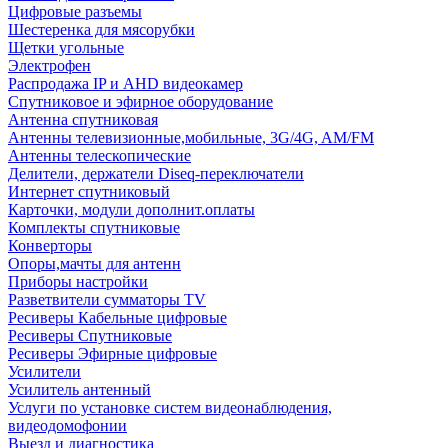
Цифровые разъемы
Шестеренка для мясорубки
Щетки угольные
Электрофен
Распродажа IP и AHD видеокамер
Спутниковое и эфирное оборудование
Антенна спутниковая
Антенны телевизионные,мобильные, 3G/4G, AM/FM
Антенны телескопические
Делители, держатели Diseq-переключатели
Интернет спутниковый
Карточки, модули дополнит.оплаты
Комплекты спутниковые
Конверторы
Опоры,мачты для антенн
Приборы настройки
Разветвители сумматоры TV
Ресиверы Кабельные цифровые
Ресиверы Спутниковые
Ресиверы Эфирные цифровые
Усилители
Усилитель антенный
Услуги по установке систем видеонаблюдения,
видеодомофонии
Выезд и диагностика