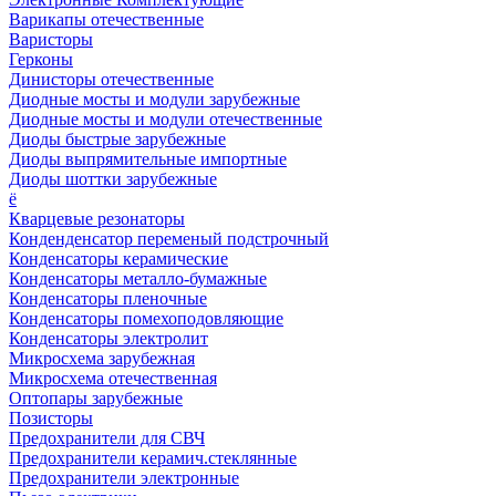
Варикапы отечественные
Варисторы
Герконы
Динисторы отечественные
Диодные мосты и модули зарубежные
Диодные мосты и модули отечественные
Диоды быстрые зарубежные
Диоды выпрямительные импортные
Диоды шоттки зарубежные
ё
Кварцевые резонаторы
Конденденсатор переменый подстрочный
Конденсаторы керамические
Конденсаторы металло-бумажные
Конденсаторы пленочные
Конденсаторы помехоподовляющие
Конденсаторы электролит
Микросхема зарубежная
Микросхема отечественная
Оптопары зарубежные
Позисторы
Предохранители для СВЧ
Предохранители керамич.стеклянные
Предохранители электронные