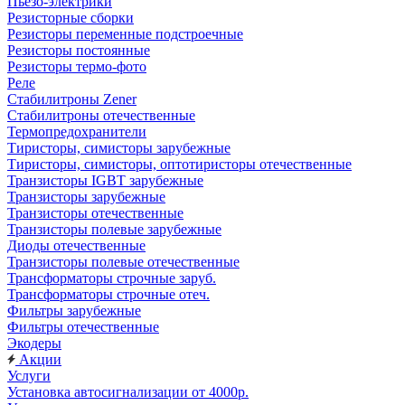
Пьезо-электрики
Резисторные сборки
Резисторы переменные подстроечные
Резисторы постоянные
Резисторы термо-фото
Реле
Стабилитроны Zener
Стабилитроны отечественные
Термопредохранители
Тиристоры, симисторы зарубежные
Тиристоры, симисторы, оптотиристоры отечественные
Транзисторы IGBT зарубежные
Транзисторы зарубежные
Транзисторы отечественные
Транзисторы полевые зарубежные
Диоды отечественные
Транзисторы полевые отечественные
Трансформаторы строчные заруб.
Трансформаторы строчные отеч.
Фильтры зарубежные
Фильтры отечественные
Экодеры
Акции
Услуги
Установка автосигнализации от 4000р.