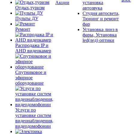
Акции
установка
Отдых,туризм
автозвука
Студия автосвета,
Пульты ДУ
Тюнинг и ремонт
фар
Ремонт
Установка линз в
фары, Установка
led(лед) оптики
Распродажа IP и
AHD видеокамер
Спутниковое и
эфирное
оборудование
Услуги по
установке систем
видеонаблюдения,
видеодомофонии