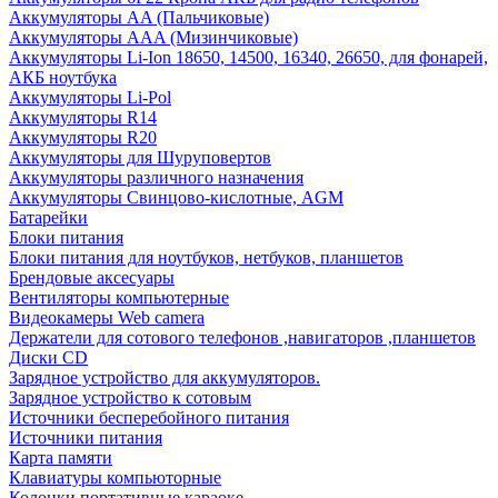
Аккумуляторы AA (Пальчиковые)
Аккумуляторы AAA (Мизинчиковые)
Аккумуляторы Li-Ion 18650, 14500, 16340, 26650, для фонарей,
АКБ ноутбука
Аккумуляторы Li-Pol
Аккумуляторы R14
Аккумуляторы R20
Аккумуляторы для Шуруповертов
Аккумуляторы различного назначения
Аккумуляторы Свинцово-кислотные, AGM
Батарейки
Блоки питания
Блоки питания для ноутбуков, нетбуков, планшетов
Брендовые аксесуары
Вентиляторы компьютерные
Видеокамеры Web camera
Держатели для сотового телефонов ,навигаторов ,планшетов
Диски CD
Зарядное устройство для аккумуляторов.
Зарядное устройство к сотовым
Источники бесперебойного питания
Источники питания
Карта памяти
Клавиатуры компьюторные
Колонки портативные караоке