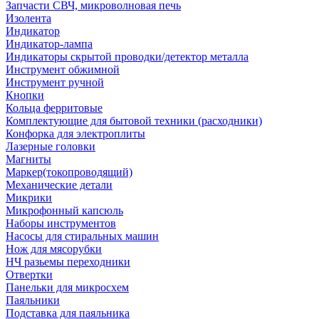
Запчасти СВЧ, микроволновая печь
Изолента
Индикатор
Индикатор-лампа
Индикаторы скрытой проводки/детектор металла
Инструмент обжимной
Инструмент ручной
Кнопки
Кольца ферритовые
Комплектующие для бытовой техники (расходники)
Конфорка для электроплиты
Лазерные головки
Магниты
Маркер(токопроводящий)
Механические детали
Микрики
Микрофонный капсюль
Наборы инструментов
Насосы для стиральных машин
Нож для мясорубки
НЧ разьемы переходники
Отвертки
Панельки для микросхем
Паяльники
Подставка для паяльника