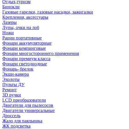
Отдых,туризм
Бинокли
Газовые гарелки, газовые насадки, зажигалки
Крепления, аксессуары
Лазеры
Лупы, очки на лоб
Ножи
Рации портативные
Фонари аккумуляторные
Фонари кемпинговые
Фонари многостороннего применения
Фонари премиум класса
Фонари светодиодные
Фонарь- брелок
Экшн-камера
Эхолоты
Пульты ДУ
Ремонт
3D ручки
LCD преобразователи
Двигатели для пылесосов
Двигатели универсальные
Дроссель
Жало для паяльника
ЖК подсветка