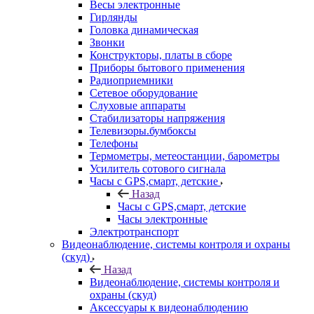
Весы электронные
Гирлянды
Головка динамическая
Звонки
Конструкторы, платы в сборе
Приборы бытового применения
Радиоприемники
Сетевое оборудование
Слуховые аппараты
Стабилизаторы напряжения
Телевизоры.бумбоксы
Телефоны
Термометры, метеостанции, барометры
Усилитель сотового сигнала
Часы с GPS,смарт, детские
Назад
Часы с GPS,смарт, детские
Часы электронные
Электротранспорт
Видеонаблюдение, системы контроля и охраны
(скуд)
Назад
Видеонаблюдение, системы контроля и
охраны (скуд)
Аксессуары к видеонаблюдению