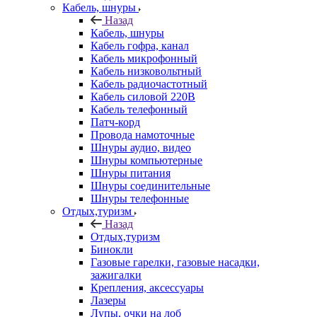
Кабель, шнуры
Назад
Кабель, шнуры
Кабель гофра, канал
Кабель микрофонный
Кабель низковольтный
Кабель радиочастотный
Кабель силовой 220В
Кабель телефонный
Патч-корд
Провода намоточные
Шнуры аудио, видео
Шнуры компьютерные
Шнуры питания
Шнуры соединительные
Шнуры телефонные
Отдых,туризм
Назад
Отдых,туризм
Бинокли
Газовые гарелки, газовые насадки,
зажигалки
Крепления, аксессуары
Лазеры
Лупы, очки на лоб