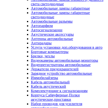
света светодиодные
Автомобильные лампы габаритные
Автомобильные лампы габаритные
светодиодные
Автомобильные разъемы
Автопарфюм
Автосигнализации
Акустические аксессуары
Антенны автомобильные
Антирадары
Услуги установки доп.оборудования в авто
Бортовые компьютеры
Брелки, чехлы
Видеокамеры автомобильные,мониторы
Видеорегистраторы автомобильные
Держатели предохранителей
Зарядное устройство автомобильные
Иммобилайзеры
Кабель автомобильный
Кабель акустический
Комплектующие к сигнализациям
Корпуса Сабвуферные,Полки
акустические,проставки
Набор проводов для усилителя