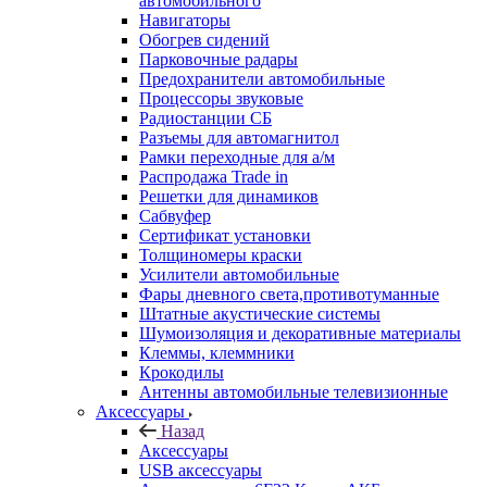
автомобильного
Навигаторы
Обогрев сидений
Парковочные радары
Предохранители автомобильные
Процессоры звуковые
Радиостанции СБ
Разъемы для автомагнитол
Рамки переходные для а/м
Распродажа Trade in
Решетки для динамиков
Сабвуфер
Сертификат установки
Толщиномеры краски
Усилители автомобильные
Фары дневного света,противотуманные
Штатные акустические системы
Шумоизоляция и декоративные материалы
Клеммы, клеммники
Крокодилы
Антенны автомобильные телевизионные
Аксессуары
Назад
Аксессуары
USB аксессуары