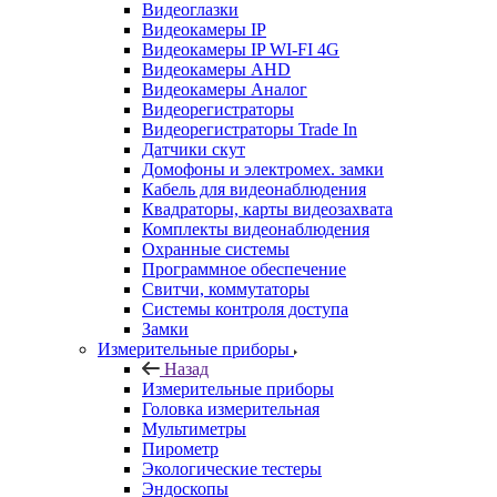
Видеоглазки
Видеокамеры IP
Видеокамеры IP WI-FI 4G
Видеокамеры AHD
Видеокамеры Аналог
Видеорегистраторы
Видеорегистраторы Trade In
Датчики скут
Домофоны и электромех. замки
Кабель для видеонаблюдения
Квадраторы, карты видеозахвата
Комплекты видеонаблюдения
Охранные системы
Программное обеспечение
Свитчи, коммутаторы
Системы контроля доступа
Замки
Измерительные приборы
Назад
Измерительные приборы
Головка измерительная
Мультиметры
Пирометр
Экологические тестеры
Эндоскопы