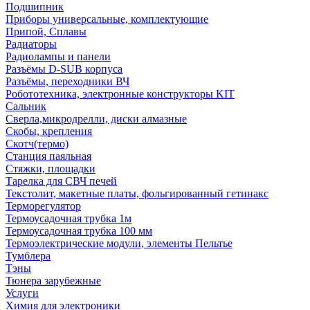
Подшипник
Приборы универсальные, комплектующие
Припой, Сплавы
Радиаторы
Радиолампы и панели
Разъёмы D-SUB корпуса
Разъёмы, переходники ВЧ
Робототехника, электронные конструкторы KIT
Сальник
Сверла,микродрелли, диски алмазные
Скобы, крепления
Скотч(термо)
Станция паяльная
Стяжки, площадки
Тарелка для СВЧ печей
Текстолит, макетные платы, фольгированный гетинакс
Терморегулятор
Термоусадочная трубка 1м
Термоусадочная трубка 100 мм
Термоэлектрические модули, элементы Пельтье
Тумблера
Тэны
Тюнера зарубежные
Услуги
Химия для электроники