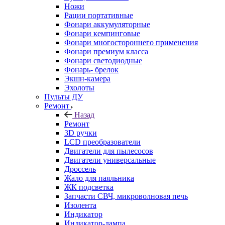
Ножи
Рации портативные
Фонари аккумуляторные
Фонари кемпинговые
Фонари многостороннего применения
Фонари премиум класса
Фонари светодиодные
Фонарь- брелок
Экшн-камера
Эхолоты
Пульты ДУ
Ремонт
Назад
Ремонт
3D ручки
LCD преобразователи
Двигатели для пылесосов
Двигатели универсальные
Дроссель
Жало для паяльника
ЖК подсветка
Запчасти СВЧ, микроволновая печь
Изолента
Индикатор
Индикатор-лампа