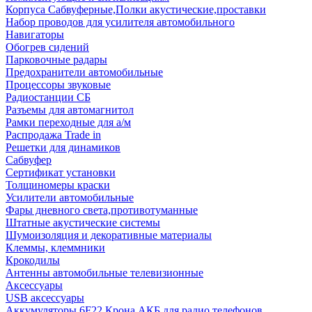
Корпуса Сабвуферные,Полки акустические,проставки
Набор проводов для усилителя автомобильного
Навигаторы
Обогрев сидений
Парковочные радары
Предохранители автомобильные
Процессоры звуковые
Радиостанции СБ
Разъемы для автомагнитол
Рамки переходные для а/м
Распродажа Trade in
Решетки для динамиков
Сабвуфер
Сертификат установки
Толщиномеры краски
Усилители автомобильные
Фары дневного света,противотуманные
Штатные акустические системы
Шумоизоляция и декоративные материалы
Клеммы, клеммники
Крокодилы
Антенны автомобильные телевизионные
Аксессуары
USB аксессуары
Аккумуляторы 6F22 Крона АКБ для радио телефонов