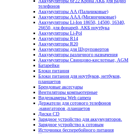
Аккумуляторы 6F22 Крона АКБ для радио
телефонов
Аккумуляторы AA (Пальчиковые)
Аккумуляторы AAA (Мизинчиковые)
Аккумуляторы Li-Ion 18650, 14500, 16340,
26650, для фонарей, АКБ ноутбука
Аккумуляторы Li-Pol
Аккумуляторы R14
Аккумуляторы R20
Аккумуляторы для Шуруповертов
Аккумуляторы различного назначения
Аккумуляторы Свинцово-кислотные, AGM
Батарейки
Блоки питания
Блоки питания для ноутбуков, нетбуков,
планшетов
Брендовые аксесуары
Вентиляторы компьютерные
Видеокамеры Web camera
Держатели для сотового телефонов
,навигаторов ,планшетов
Диски CD
Зарядное устройство для аккумуляторов.
Зарядное устройство к сотовым
Источники бесперебойного питания