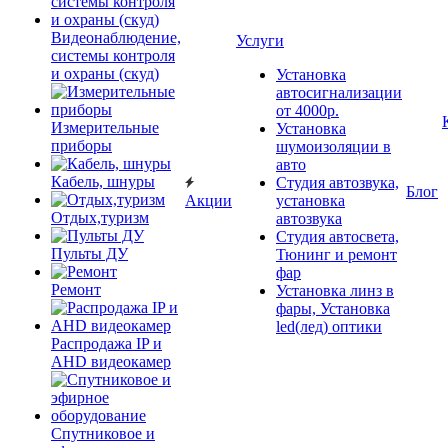
Видеонаблюдение,
Услуги
системы контроля
и охраны (скуд)
Установка
автосигнализации
от 4000р.
Измерительные
Установка
приборы
шумоизоляции в
авто
Кабель, шнуры
Студия автозвука,
Блог
Акции
установка
Отдых,туризм
автозвука
Студия автосвета,
Пульты ДУ
Тюнинг и ремонт
фар
Ремонт
Установка линз в
фары, Установка
led(лед) оптики
Распродажа IP и
AHD видеокамер
Спутниковое и