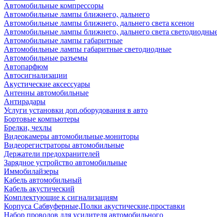
Автомобильные компрессоры
Автомобильные лампы ближнего, дальнего
Автомобильные лампы ближнего, дальнего света ксенон
Автомобильные лампы ближнего, дальнего света светодиодны
Автомобильные лампы габаритные
Автомобильные лампы габаритные светодиодные
Автомобильные разъемы
Автопарфюм
Автосигнализации
Акустические аксессуары
Антенны автомобильные
Антирадары
Услуги установки доп.оборудования в авто
Бортовые компьютеры
Брелки, чехлы
Видеокамеры автомобильные,мониторы
Видеорегистраторы автомобильные
Держатели предохранителей
Зарядное устройство автомобильные
Иммобилайзеры
Кабель автомобильный
Кабель акустический
Комплектующие к сигнализациям
Корпуса Сабвуферные,Полки акустические,проставки
Набор проводов для усилителя автомобильного