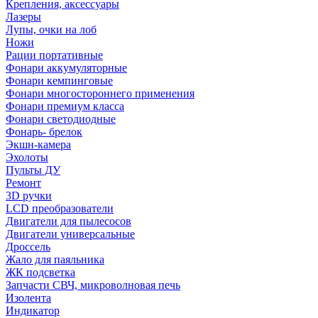
Крепления, аксессуары
Лазеры
Лупы, очки на лоб
Ножи
Рации портативные
Фонари аккумуляторные
Фонари кемпинговые
Фонари многостороннего применения
Фонари премиум класса
Фонари светодиодные
Фонарь- брелок
Экшн-камера
Эхолоты
Пульты ДУ
Ремонт
3D ручки
LCD преобразователи
Двигатели для пылесосов
Двигатели универсальные
Дроссель
Жало для паяльника
ЖК подсветка
Запчасти СВЧ, микроволновая печь
Изолента
Индикатор