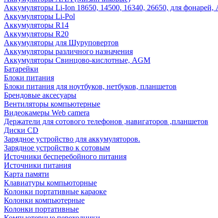
Аккумуляторы Li-Ion 18650, 14500, 16340, 26650, для фонарей,
Аккумуляторы Li-Pol
Аккумуляторы R14
Аккумуляторы R20
Аккумуляторы для Шуруповертов
Аккумуляторы различного назначения
Аккумуляторы Свинцово-кислотные, AGM
Батарейки
Блоки питания
Блоки питания для ноутбуков, нетбуков, планшетов
Брендовые аксесуары
Вентиляторы компьютерные
Видеокамеры Web camera
Держатели для сотового телефонов ,навигаторов ,планшетов
Диски CD
Зарядное устройство для аккумуляторов.
Зарядное устройство к сотовым
Источники бесперебойного питания
Источники питания
Карта памяти
Клавиатуры компьюторные
Колонки портативные караоке
Колонки компьютерные
Колонки портативные
Компьютерные переходники