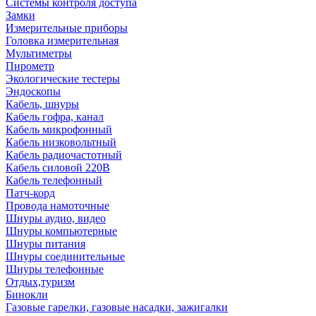
Системы контроля доступа
Замки
Измерительные приборы
Головка измерительная
Мультиметры
Пирометр
Экологические тестеры
Эндоскопы
Кабель, шнуры
Кабель гофра, канал
Кабель микрофонный
Кабель низковольтный
Кабель радиочастотный
Кабель силовой 220В
Кабель телефонный
Патч-корд
Провода намоточные
Шнуры аудио, видео
Шнуры компьютерные
Шнуры питания
Шнуры соединительные
Шнуры телефонные
Отдых,туризм
Бинокли
Газовые гарелки, газовые насадки, зажигалки