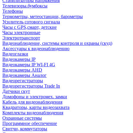
Стабилизаторы напряжения
Телевизоры.бумбоксы
Телефоны
Термометры, метеостанции, барометры
Усилитель сотового сигнала
Часы с GPS,смарт, детские
Часы электронные
Электротранспорт
Видеонаблюдение, системы контроля и охраны (скуд)
Аксессуары к видеонаблюдению
Видеоглазки
Видеокамеры IP
Видеокамеры IP WI-FI 4G
Видеокамеры AHD
Видеокамеры Аналог
Видеорегистраторы
Видеорегистраторы Trade In
Датчики скут
Домофоны и электромех. замки
Кабель для видеонаблюдения
Квадраторы, карты видеозахвата
Комплекты видеонаблюдения
Охранные системы
Программное обеспечение
Свитчи, коммутаторы