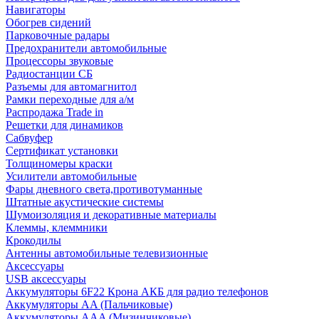
Навигаторы
Обогрев сидений
Парковочные радары
Предохранители автомобильные
Процессоры звуковые
Радиостанции СБ
Разъемы для автомагнитол
Рамки переходные для а/м
Распродажа Trade in
Решетки для динамиков
Сабвуфер
Сертификат установки
Толщиномеры краски
Усилители автомобильные
Фары дневного света,противотуманные
Штатные акустические системы
Шумоизоляция и декоративные материалы
Клеммы, клеммники
Крокодилы
Антенны автомобильные телевизионные
Аксессуары
USB аксессуары
Аккумуляторы 6F22 Крона АКБ для радио телефонов
Аккумуляторы AA (Пальчиковые)
Аккумуляторы AAA (Мизинчиковые)